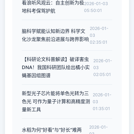
看浪听风观云：自主创新为极
2026-01-03
地科考保驾护航
05:50:01
2026-01-
脑科学赋能认知新边界 科学文
03
化沙龙聚焦前沿进展与跨界影响
02:35:01
【科研论文科普解读】破译害虫
2026-01-
DNA！我国科研团队绘出橘小实
03
02:05:01
蝇基因组图谱
新型光子芯片能将单色光转为三
2026-01-
色光 可作为量子计算和高精度测
03
01:35:01
量新工具
2026-01-
水稻为何“好看”与“好长”难两
03