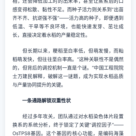
相，还会降低加工时的出米率，甚至让蒸煮后的口
感变得松散、黏性不足。而种子活力则关系到“出苗
齐不齐、抗逆强不强”——活力高的种子，即便遇到
低温、干旱等不良环境，也能快速发芽、茁壮成
长，直接决定着水稻的产量稳定性。
但长期以来，粳稻垩白率低，但萌发慢，而籼
稻萌发快，但往往垩白率高。“这种关联性不是偶然
的，但背后的调控机制一直是个谜。”中国工程院院
士万建民解释，破解这一谜题，成为实现水稻品质
与产量协同提升的关键。
一条通路解锁双重性状
经过多年攻关，团队通过对水稻染色体片段置
换系的系统分析，终于锁定了关键“调控因子”——
OsTPS8基因。这个基因的核心功能，是编码海藻