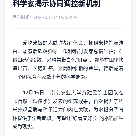
科学家揭示协同调控新机制
发布时间：2026-01-04 03:20:02
爱吃米饭的人或许都有体会：粳稻米粒饱满洁
白、蒸煮后软糯弹牙，但种稻时发芽总慢半拍；籼
稻口感偏松散、米粒常带白色“斑点”，却能在田里快
速出苗、长势旺盛。这两种水稻的差异，背后藏着
一个困扰育种家数十年的科学谜题。
12月15日，南京农业大学万建民院士团队在
《自然・遗传学》发表的研究成果，首次揭开了稻
米外观品质与种子活力的内在关联，为水稻分子育
种提供了全新靶点，有望让“好看又好长”的水稻品种
成为现实。