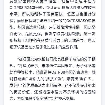
员划分出两种关键单倍型：籼稻中普遍存在的
OsTPS8IR24单倍型，能让α-淀粉酶活性维持在较高
水平，所以籼稻种子发芽更快，但垩白也相对较
多；而粳稻保留了与野生稻一致的OsTPS8ASO单倍
型，基因表达量较低，α-淀粉酶活性较弱，因此垩
白更少、品质更优，但发芽速度相对较慢。这一发
现解释了籼粳稻在品质与活力上的天然差异，也印
证了该基因在水稻驯化过程中的重要作用。
“这项研究为水稻协同改良提供了精准的分子钥
匙。”万建民表示，未来通过基因编辑、分子标记辅
助育种等技术，精准调控OsTPS8基因的表达量，就
能打破垩白与活力的“拮抗关系”，培育出“垩白少、
发芽旺”的优质高活力水稻品种。这不仅能提升稻米
的商品价值，还能增强水稻对不良环境的适应能
力，为保障粮食安全提供新的技术支撑。