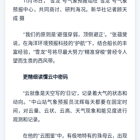
11月16日，“雪龙”号气象预报组在“雪龙”号气象
预报中心，共同商讨、研判海况。新华社记者顾天
成 摄
“我们的原则是‘避强穿弱，顶侧避正’。”张蕴斐
说，在海洋环境预报科技的“护航”下，结合船长的丰
富经验，“雪龙”号将尽最大努力“精准穿梭”曾经令人
望而生畏的西风带。
更精细读懂云中密码
“云就像是天空写的‘日记’，记录着大气的状态和
动向。”中山站气象预报员沈辉每天都要在固定时
间，对云量、云状、云高、天气现象和能见度进行
观测和记录。
在他的“云图鉴”中，有极地特有的珠母云，出现