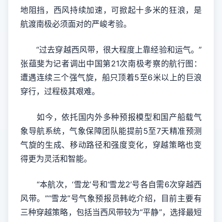
地阻挡，西风持续加速，可掀起十多米的狂浪，是
航渡南极必须面对的严峻考验。
“过去穿越西风带，很大程度上靠经验和运气。”
张蕴斐为记者调出中国第21次南极考察的航行图：
遭遇连续三个强气旋，船只顶着5至6米以上的巨浪
穿行，过程极其艰难。
如今，依托国内外多种预报模型和国产船载气
象导航系统，气象保障团队能提前5至7天精准预测
气旋的生成、移动路径和强度变化，穿越策略也变
得更为灵活和智能。
“本航次，‘雪龙’号和‘雪龙2’号各自需6次穿越西
风带。”“雪龙”号气象预报员韩屹介绍，目前主要有
三种穿越策略，包括当西风带较为“平静”，选择最短