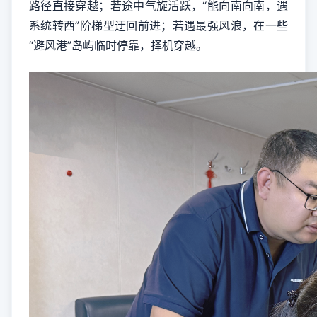
路径直接穿越；若途中气旋活跃，“能向南向南，遇
系统转西”阶梯型迂回前进；若遇最强风浪，在一些
“避风港”岛屿临时停靠，择机穿越。