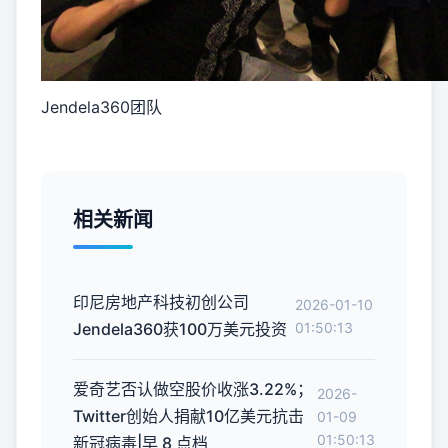
Jendela360团队
相关新闻
印尼房地产科技初创公司
2026-01-10
Jendela360获100万美元投资
01:50:13
爱奇艺否认做空股价收涨3.22%；
2026-
Twitter创始人捐献10亿美元抗击
01-09
01:50:13
新冠病毒|早 8 点档