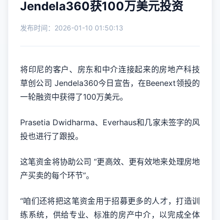
Jendela360获100万美元投资
发布时间：2026-01-10 01:50:13
将印尼的客户、房东和中介连接起来的房地产科技
草创公司 Jendela360今日宣告，在Beenext领投的
一轮融资中获得了100万美元。
Prasetia Dwidharma、Everhaus和几家未签字的风
投也进行了跟投。
这笔资金将协助公司 “更高效、更有效地来处理房地
产买卖的每个环节”。
“咱们还将把这笔资金用于招募更多的人才，打造训
练系统，供给专业、标准的房产中介，以完成全体