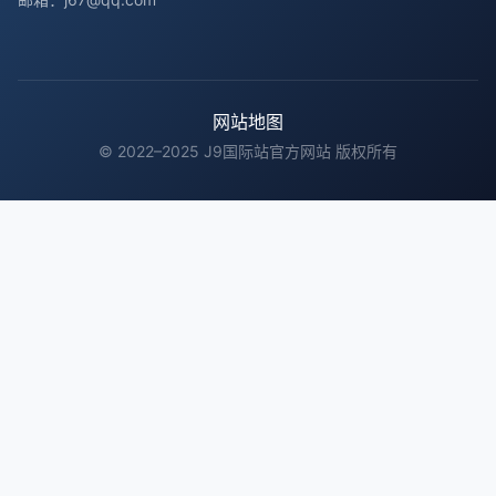
网站地图
© 2022–2025 J9国际站官方网站 版权所有