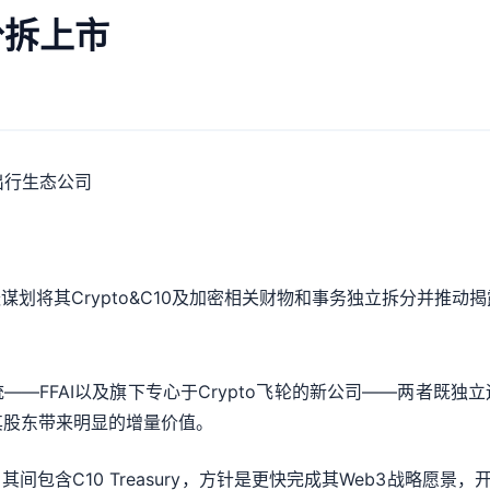
分拆上市
出行生态公司
划将其Crypto&C10及加密相关财物和事务独立拆分并推动
—FFAI以及旗下专心于Crypto飞轮的新公司——两者既
其股东带来明显的增量价值。
其间包含C10 Treasury，方针是更快完成其Web3战略愿