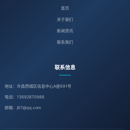
首页
关于我们
新闻资讯
联系我们
联系信息
地址：许昌西城区信息中心A座691号
电话：13692870988
邮箱：j67@qq.com