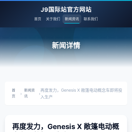
J9国际站官方网站
首页
关于我们
新闻资讯
联系我们
新闻详情
再度发力，Genesis X 敞篷电动概念车即将投
首
新闻资
›
›
页
讯
入生产
再度发力，Genesis X 敞篷电动概