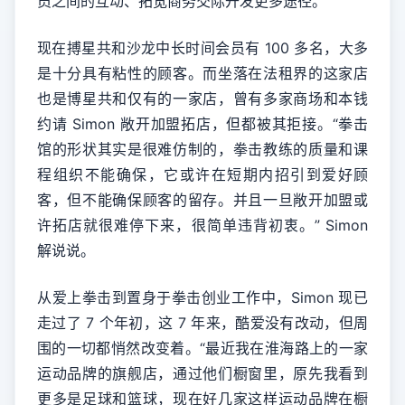
员之间的互动、拓宽商务交际开发更多途径。
现在搏星共和沙龙中长时间会员有 100 多名，大多
是十分具有粘性的顾客。而坐落在法租界的这家店
也是博星共和仅有的一家店，曾有多家商场和本钱
约请 Simon 敞开加盟拓店，但都被其拒接。“拳击
馆的形状其实是很难仿制的，拳击教练的质量和课
程组织不能确保，它或许在短期内招引到爱好顾
客，但不能确保顾客的留存。并且一旦敞开加盟或
许拓店就很难停下来，很简单违背初衷。” Simon
解说说。
从爱上拳击到置身于拳击创业工作中，Simon 现已
走过了 7 个年初，这 7 年来，酷爱没有改动，但周
围的一切都悄然改变着。“最近我在淮海路上的一家
运动品牌的旗舰店，通过他们橱窗里，原先我看到
更多是足球和篮球，现在好几家这样运动品牌在橱