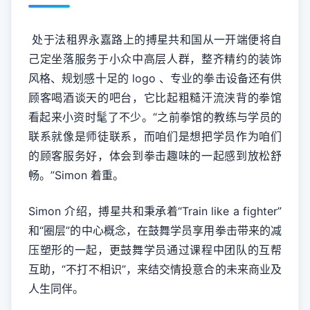
处于法租界永嘉路上的搏星共和国从一开端便将自
己定坐落服务于小众中高层人群，整齐精约的装饰
风格、规划感十足的 logo 、专业的拳击设备还有供
顾客喝酒谈天的吧台，它比起粗糙汗流浃背的拳馆
看起来小资时髦了不少。“之前拳馆的教练与学员的
联系就像是师徒联系，而咱们是想把学员作为咱们
的顾客服务好，体会到拳击趣味的一起感到放松舒
畅。”Simon 着重。
Simon 介绍，搏星共和秉承着“Train like a fighter”
和“圈层”的中心概念，在鼓舞学员享用拳击带来的减
压塑形的一起，更鼓舞学员通过课程中团队的互帮
互助，“不打不相识”，来结交情投意合的未来商业及
人生同伴。