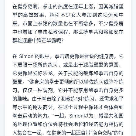
在健身范畴，拳击的热度在逐年上涨，因其减脂塑
型的高效效果，招引不少女人参加到这项运动中
来。市面上拳馆的数量也在不断增多，不少健身房
中也增加了拳击私教课程，那么搏星共和将如安在
群雄逐鹿中锋芒毕露呢？
在 Simon 的眼中，拳击馆更像是晋级的健身房。它
不局限于场所的练习，或是出于减脂塑型的意图，
它更像是爱好沙龙，关于技能的锻炼和拳击自身的
酷爱。“健身房的拳击更倾向所以辅佐练习或弥补练
习，仅仅一种调剂，它并不能享用到拳击自身更多
的趣味。由于拳击除了和教练1对1练习，还需求和平
等水平的朋友商讨，在这个过程中你还才会体会到
拳击运动的魅力。”一起，Simon以为，搏星共和国
的地理位置和价位会将社会地位和经济能力相仿的
人集合在一起，在健身的一起还自带“商务交际”的特