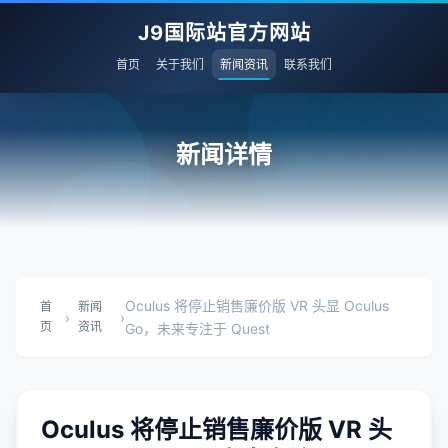
J9国际站官方网站
首页
关于我们
新闻资讯
联系我们
新闻详情
Oculus 将停止销售廉价版 VR 头显 Oculus
首
新闻
›
›
页
资讯
Go，未来专注于 Quest
Oculus 将停止销售廉价版 VR 头