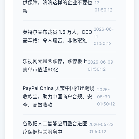
供保障，滴滴这样的企业不要也
13
01:50:12
罢
2026-06-
英特尔宣布裁员 1.5 万人，CEO
11
基辛格：令人痛苦、非常艰难
01:50:12
乐视网无悬念跌停，跌停板上
2026-06-09
卖单市值超90亿
01:50:12
PayPal China 贝宝中国推出跨境
2026-
收款宝，助力中国商户合规、安
05-30
01:50:12
全、高效收款
谷歌把人工智能应用整合进医
2026-05-23
疗保健相关服务中
01:50:12