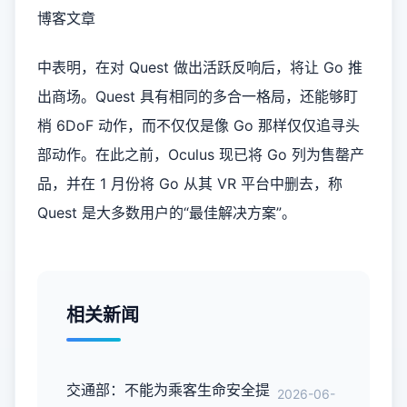
博客文章
中表明，在对 Quest 做出活跃反响后，将让 Go 推
出商场。Quest 具有相同的多合一格局，还能够盯
梢 6DoF 动作，而不仅仅是像 Go 那样仅仅追寻头
部动作。在此之前，Oculus 现已将 Go 列为售罄产
品，并在 1 月份将 Go 从其 VR 平台中删去，称
Quest 是大多数用户的“最佳解决方案”。
相关新闻
交通部：不能为乘客生命安全提
2026-06-