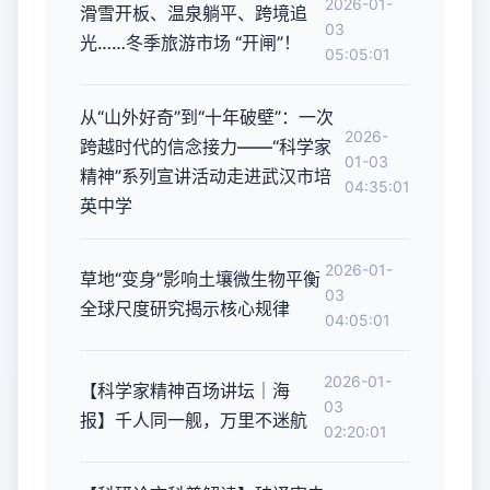
2026-01-
滑雪开板、温泉躺平、跨境追
03
光……冬季旅游市场 “开闸”！
05:05:01
从“山外好奇”到“十年破壁”：一次
2026-
跨越时代的信念接力——“科学家
01-03
精神”系列宣讲活动走进武汉市培
04:35:01
英中学
2026-01-
草地“变身”影响土壤微生物平衡
03
全球尺度研究揭示核心规律
04:05:01
2026-01-
【科学家精神百场讲坛｜海
03
报】千人同一舰，万里不迷航
02:20:01