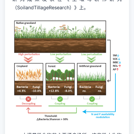
（SoilandTillageResearch）》上。