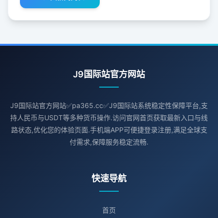
J9国际站官方网站
J9国际站官方网站✅pa365.cc✅J9国际站系统稳定性保障平台,支
持人民币与USDT等多种货币操作.访问官网首页获取最新入口与线
路状态,优化您的体验页面.手机端APP可便捷登录注册,满足全球支
付需求,保障服务稳定流畅.
快速导航
首页