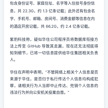
包含身份证号、家庭住址、名字等入住挂号身份信
息，共 22.3G，约 1.3 亿条记载；此外还有包含名
字、手机号、邮箱、房间号、消费金额等信息在内
的酒店开房记载，共 66.2G，约 2.4 亿条记载。
紫豹科技称，疑似华住公司程序员将数据库衔接方
法上传至 GitHub 导致其走漏，现在还无法彻底得
知到细节，已将一切信息提供给华住集团相关负责
人。
华住在声明中表明，“不管网络上相关个人信息是否
来源于华住，是否归于私行传达个人信息均构成犯
罪，请相关行为人当即中止传达、兜销个人信息的
违法行为并向公安机关投案自首。”