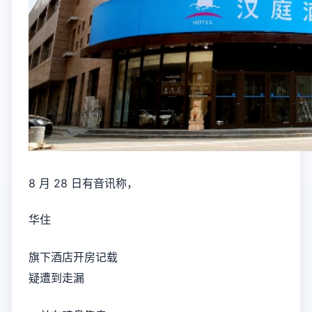
8 月 28 日有音讯称，
华住
旗下酒店开房记载
疑遭到走漏