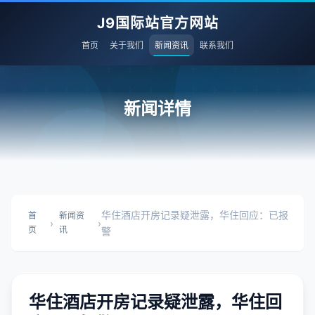
J9国际站官方网站
首页
关于我们
新闻资讯
联系我们
新闻详情
华住酒店开房记录疑泄露，华住回应：已报
首
新闻资
›
›
页
讯
警
华住酒店开房记录疑泄露，华住回