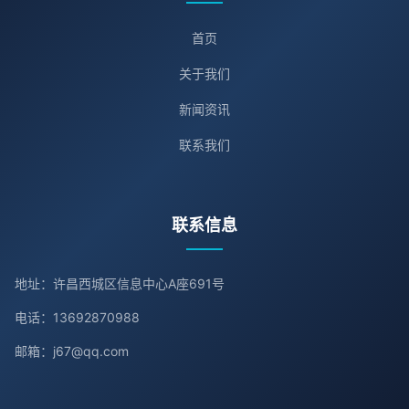
首页
关于我们
新闻资讯
联系我们
联系信息
地址：许昌西城区信息中心A座691号
电话：13692870988
邮箱：j67@qq.com