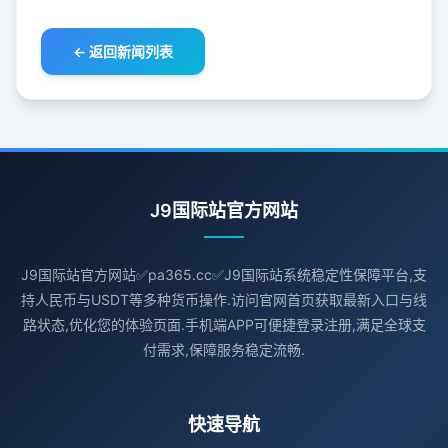
← 返回新闻列表
J9国际站官方网站
J9国际站官方网站✅pa365.cc✅J9国际站系统稳定性保障平台,支
持人民币与USDT等多种货币操作.访问官网首页获取最新入口与线
路状态,优化您的体验页面.手机端APP可便捷登录注册,满足全球支
付需求,保障服务稳定流畅.
快速导航