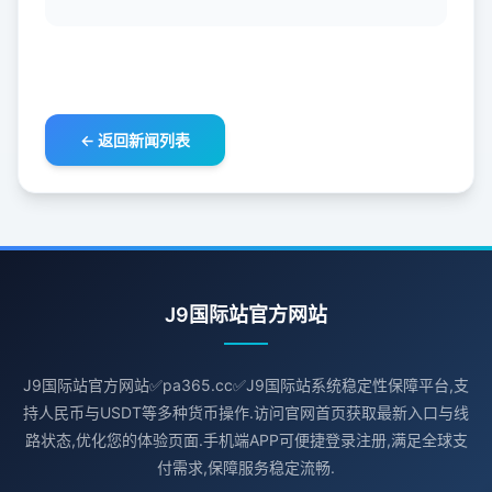
← 返回新闻列表
J9国际站官方网站
J9国际站官方网站✅pa365.cc✅J9国际站系统稳定性保障平台,支
持人民币与USDT等多种货币操作.访问官网首页获取最新入口与线
路状态,优化您的体验页面.手机端APP可便捷登录注册,满足全球支
付需求,保障服务稳定流畅.