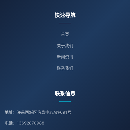
快速导航
首页
关于我们
新闻资讯
联系我们
联系信息
地址：许昌西城区信息中心A座691号
电话：13692870988