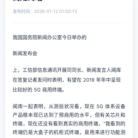
发布时间：2026-01-12 01:50:13
我国国务院新闻办公室今日举办的
新闻发布会
上，工信部信息通讯开展司司长、新闻发言人闻库
在答复记者发问时表明，有望在 2019 年年中呈现
比较好的 5G 商用终端。
闻库一起表明，从测验状况看，现在 5G 体系设备
产品根本现已达到了预商用的水平，但有关芯片和
终端，现在还没有看到真实的商用终端，“我看到的
终端仍是大盒子的机柜式终端，是用来进行功能测