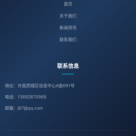
首页
关于我们
新闻资讯
联系我们
联系信息
地址：许昌西城区信息中心A座691号
电话：13692870988
邮箱：j67@qq.com