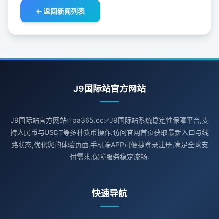
← 返回新闻列表
J9国际站官方网站
J9国际站官方网站✅pa365.cc✅J9国际站系统稳定性保障平台,支
持人民币与USDT等多种货币操作.访问官网首页获取最新入口与线
路状态,优化您的体验页面.手机端APP可便捷登录注册,满足全球支
付需求,保障服务稳定流畅.
快速导航