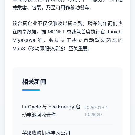
载乘客、包裹，乃至可用作移动餐车。
该合资企业不仅仅触及出资本钱。轿车制作商们也
在同享数据。据 MONET 总裁兼首席执行官 Junichi
Miyakawa 称，数据关于树立自动驾驶轿车的
MaaS（移动即服务渠道）至关重要。
相关新闻
Li-Cycle 与 Eve Energy 启
2026-01-01
动电池回收合作
10:28:29
苹果收购机器学习公司