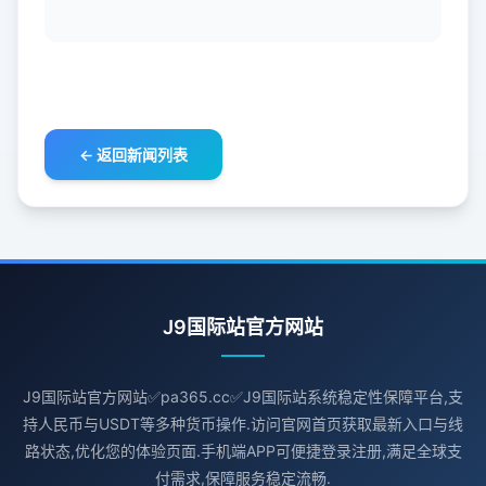
← 返回新闻列表
J9国际站官方网站
J9国际站官方网站✅pa365.cc✅J9国际站系统稳定性保障平台,支
持人民币与USDT等多种货币操作.访问官网首页获取最新入口与线
路状态,优化您的体验页面.手机端APP可便捷登录注册,满足全球支
付需求,保障服务稳定流畅.