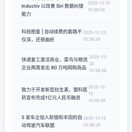
2025-12-31
Inductiv 以改善 Siri 数据纠错
10:28:29
能力
科技图鉴 | 自动续费的套路不
2025-12-23
仅深，还很曲折
10:28:29
2025-12-
快递复工激活商业，菜鸟与物流
22
企业两周发出 80 万吨网购商品
10:28:29
2025-12-
致力于开发新型抗生素，盟科医
15
药宣布完成1亿元人民币融资
10:28:29
5 家车企加入软银和丰田的自
2025-12-13
动驾驶汽车联盟
10:28:29