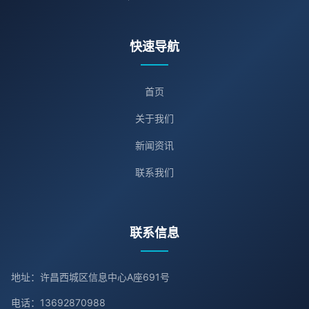
快速导航
首页
关于我们
新闻资讯
联系我们
联系信息
地址：许昌西城区信息中心A座691号
电话：13692870988