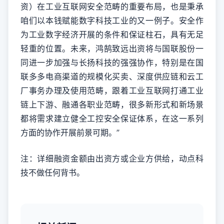
资）在工业互联网安全范畴的重要布局，也是秉承
咱们以本钱赋能数字科技工业的又一例子。安全作
为工业数字经济开展的条件和保证柱石，具有无足
轻重的位置。未来，鸿鹄致远出资将与国联股份一
同进一步加强与长扬科技的强强协作，特别是在国
联多多电商渠道的规模化买卖、深度供应链和云工
厂事务办理及使用范畴，跟着工业互联网打通工业
链上下游、融通各职业范畴，很多新形式和新场景
都将需求建立健全工控安全保证体系，在这一系列
方面的协作开展前景可期。”
注：详细融资金额由出资方或企业方供给，动点科
技不做任何背书。