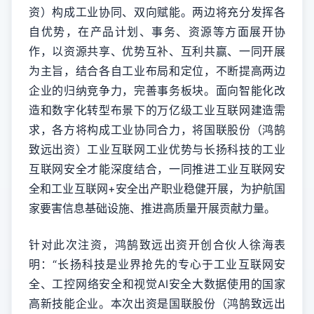
资）构成工业协同、双向赋能。两边将充分发挥各
自优势，在产品计划、事务、资源等方面展开协
作，以资源共享、优势互补、互利共赢、一同开展
为主旨，结合各自工业布局和定位，不断提高两边
企业的归纳竞争力，完善事务板块。面向智能化改
造和数字化转型布景下的万亿级工业互联网建造需
求，各方将构成工业协同合力，将国联股份（鸿鹄
致远出资）工业互联网工业优势与长扬科技的工业
互联网安全才能深度结合，一同推进工业互联网安
全和工业互联网+安全出产职业稳健开展，为护航国
家要害信息基础设施、推进高质量开展贡献力量。
针对此次注资，鸿鹄致远出资开创合伙人徐海表
明：“长扬科技是业界抢先的专心于工业互联网安
全、工控网络安全和视觉AI安全大数据使用的国家
高新技能企业。本次出资是国联股份（鸿鹄致远出