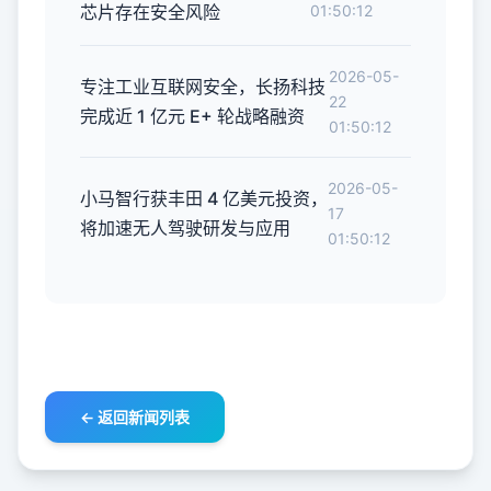
芯片存在安全风险
01:50:12
2026-05-
专注工业互联网安全，长扬科技
22
完成近 1 亿元 E+ 轮战略融资
01:50:12
2026-05-
小马智行获丰田 4 亿美元投资，
17
将加速无人驾驶研发与应用
01:50:12
← 返回新闻列表