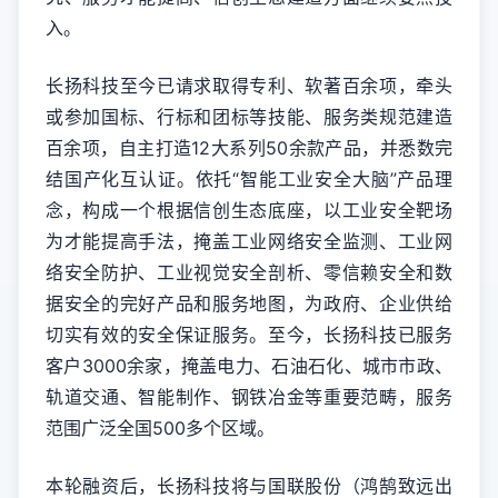
入。
长扬科技至今已请求取得专利、软著百余项，牵头
或参加国标、行标和团标等技能、服务类规范建造
百余项，自主打造12大系列50余款产品，并悉数完
结国产化互认证。依托“智能工业安全大脑”产品理
念，构成一个根据信创生态底座，以工业安全靶场
为才能提高手法，掩盖工业网络安全监测、工业网
络安全防护、工业视觉安全剖析、零信赖安全和数
据安全的完好产品和服务地图，为政府、企业供给
切实有效的安全保证服务。至今，长扬科技已服务
客户3000余家，掩盖电力、石油石化、城市市政、
轨道交通、智能制作、钢铁冶金等重要范畴，服务
范围广泛全国500多个区域。
本轮融资后，长扬科技将与国联股份（鸿鹄致远出