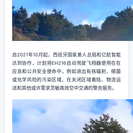
自2021年10月起，西班牙国家差人总局和亿航智能
达到协作，计划将EH216自动驾驶飞翔器使用在在
应急和公共安全使命中，例如进出有核辐射、细菌
或化学风险的污染区域、在关闭区域着陆、物流运
送和其他或许需求灵敏高效空中交通的警务服务。