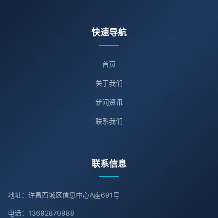
快速导航
首页
关于我们
新闻资讯
联系我们
联系信息
地址：许昌西城区信息中心A座691号
电话：13692870988