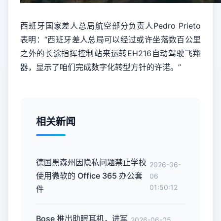
西班牙国家差人总局航空部分负责人Pedro Prieto
表明：“西班牙差人总局可以经过或许坐落数百公里
之外的长途指挥控制站来运转EH216自动驾驶飞翔
器，显示了咱们完成数字化转型方针的许诺。”
相关新闻
德国黑森州因隐私问题禁止学校
2026-06-
使用微软的 Office 365 办公套
06
01:50:12
件
Bose 推出助眠耳机，进军
2026-06-05