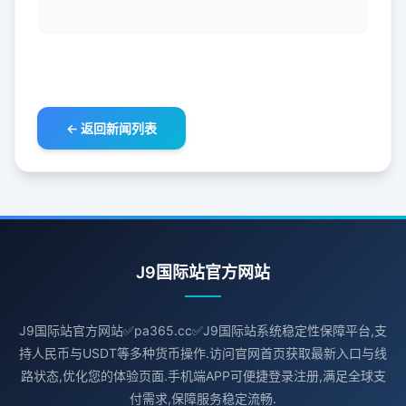
← 返回新闻列表
J9国际站官方网站
J9国际站官方网站✅pa365.cc✅J9国际站系统稳定性保障平台,支
持人民币与USDT等多种货币操作.访问官网首页获取最新入口与线
路状态,优化您的体验页面.手机端APP可便捷登录注册,满足全球支
付需求,保障服务稳定流畅.