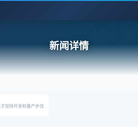
新闻详情
星电子加快开发和量产步伐