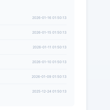
2026-01-16 01:50:13
2026-01-15 01:50:13
2026-01-11 01:50:13
2026-01-10 01:50:13
2026-01-09 01:50:13
2025-12-24 01:50:13