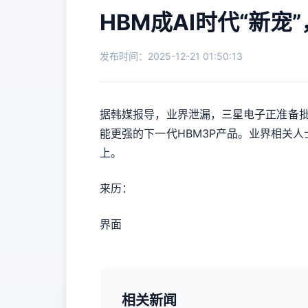
HBM成AI时代“新
发布时间：2025-12-21 01:50:13
据韩媒报导，业界泄漏，三星电子正准备批量生
能更强的下一代HBM3P产品。业界相关人
上。
来历：
界面
相关新闻