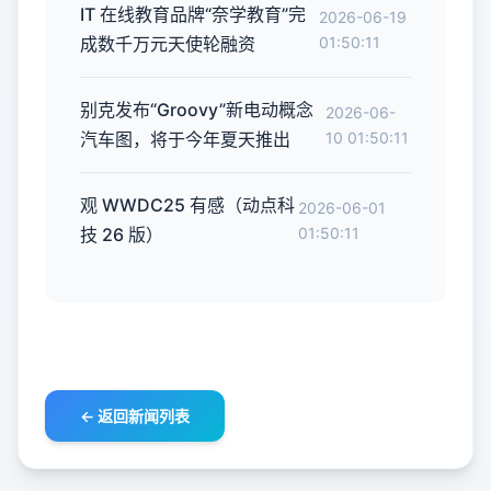
IT 在线教育品牌“奈学教育”完
2026-06-19
成数千万元天使轮融资
01:50:11
别克发布“Groovy”新电动概念
2026-06-
汽车图，将于今年夏天推出
10 01:50:11
观 WWDC25 有感（动点科
2026-06-01
技 26 版）
01:50:11
← 返回新闻列表