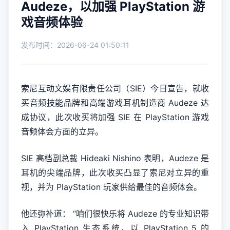
Audeze，以加强 PlayStation 游
戏音频体验
发布时间：2026-06-24 01:50:11
索尼互动文娱有限责任公司（SIE）今日宣告，就收
买音频技能品牌和高端游戏耳机制造商 Audeze 达
成协议，此次收买将加强 SIE 在 PlayStation 游戏
音频体会方面的立异。
SIE 高档副总裁 Hideaki Nishino 表明，Audeze 是
耳机的尖端品牌，此次收买凸显了索尼对立异的重
视，并为 PlayStation 玩家供给最佳的音频体会。
他还弥补道： “咱们很快乐将 Audeze 的专业知识带
入 PlayStation 生态系统，以 PlayStation 5 的