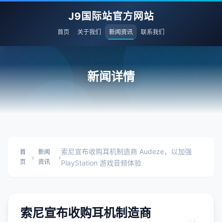
J9国际站官方网站
首页
关于我们
新闻资讯
联系我们
新闻详情
索尼宣布收购耳机制造商 Audeze，以加强
首
新闻
›
›
页
资讯
PlayStation 游戏音频体验
索尼宣布收购耳机制造商