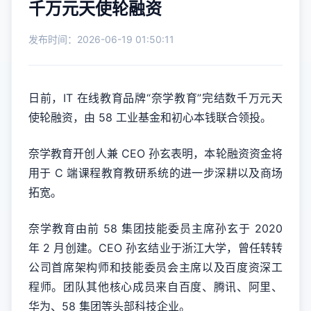
千万元天使轮融资
发布时间：2026-06-19 01:50:11
日前，IT 在线教育品牌“奈学教育”完结数千万元天
使轮融资，由 58 工业基金和初心本钱联合领投。
奈学教育开创人兼 CEO 孙玄表明，本轮融资资金将
用于 C 端课程教育教研系统的进一步深耕以及商场
拓宽。
奈学教育由前 58 集团技能委员主席孙玄于 2020
年 2 月创建。CEO 孙玄结业于浙江大学，曾任转转
公司首席架构师和技能委员会主席以及百度资深工
程师。团队其他核心成员来自百度、腾讯、阿里、
华为、58 集团等头部科技企业。