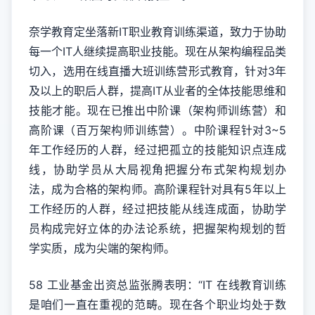
奈学教育定坐落新IT职业教育训练渠道，致力于协助
每一个IT人继续提高职业技能。现在从架构编程品类
切入，选用在线直播大班训练营形式教育，针对3年
及以上的职后人群，提高IT从业者的全体技能思维和
技能才能。现在已推出中阶课（架构师训练营）和
高阶课（百万架构师训练营）。中阶课程针对3~5
年工作经历的人群，经过把孤立的技能知识点连成
线，协助学员从大局视角把握分布式架构规划办
法，成为合格的架构师。高阶课程针对具有5年以上
工作经历的人群，经过把技能从线连成面，协助学
员构成完好立体的办法论系统，把握架构规划的哲
学实质，成为尖端的架构师。
58 工业基金出资总监张腾表明：“IT 在线教育训练
是咱们一直在重视的范畴。现在各个职业均处于数