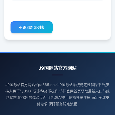
← 返回新闻列表
J9国际站官方网站
J9国际站官方网站✅pa365.cc✅J9国际站系统稳定性保障平台,支
持人民币与USDT等多种货币操作.访问官网首页获取最新入口与线
路状态,优化您的体验页面.手机端APP可便捷登录注册,满足全球支
付需求,保障服务稳定流畅.