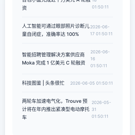
01:50:11
资
人工智能可通过眼部照片诊断儿
2026-06-
童自闭症，准确率达 100%
17 01:50:11
2026-06-
智能招聘管理解决方案供应商
16
Moka 完成 1 亿美元 C 轮融资
01:50:11
科技图鉴 | 头条很忙
2026-06-05 01:50:11
两轮车加速电气化，Trouve 预
2026-05-
计将在年内推出紧凑型电动摩托
31
01:50:11
车