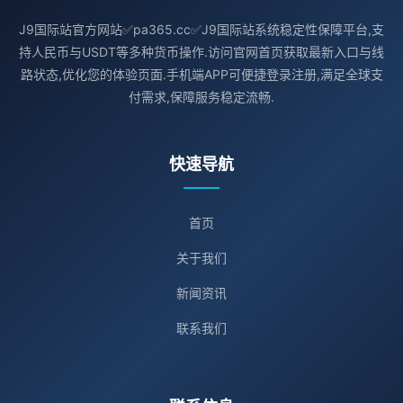
J9国际站官方网站✅pa365.cc✅J9国际站系统稳定性保障平台,支
持人民币与USDT等多种货币操作.访问官网首页获取最新入口与线
路状态,优化您的体验页面.手机端APP可便捷登录注册,满足全球支
付需求,保障服务稳定流畅.
快速导航
首页
关于我们
新闻资讯
联系我们