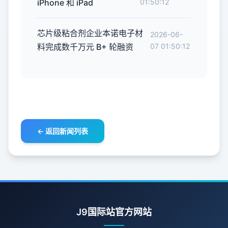
iPhone 和 iPad
01:50:12
芯片级粘合剂企业本诺电子材
2026-06-
料完成数千万元 B+ 轮融资
07 01:50:12
← 返回新闻列表
J9国际站官方网站