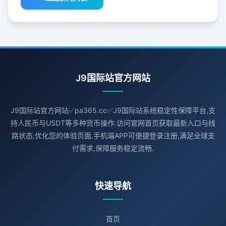
J9国际站官方网站
J9国际站官方网站✅pa365.cc✅J9国际站系统稳定性保障平台,支
持人民币与USDT等多种货币操作.访问官网首页获取最新入口与线
路状态,优化您的体验页面.手机端APP可便捷登录注册,满足全球支
付需求,保障服务稳定流畅.
快速导航
首页