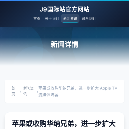
J9国际站官方网站
首页
关于我们
新闻资讯
联系我们
新闻详情
苹果或收购华纳兄弟，进一步扩大 Apple TV
首
新闻资
›
›
页
讯
流媒体阵容
苹果或收购华纳兄弟，进一步扩大