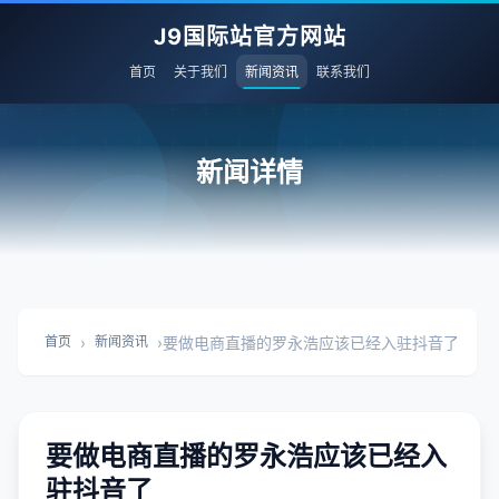
J9国际站官方网站
首页
关于我们
新闻资讯
联系我们
新闻详情
›
›
要做电商直播的罗永浩应该已经入驻抖音了
首页
新闻资讯
要做电商直播的罗永浩应该已经入
驻抖音了