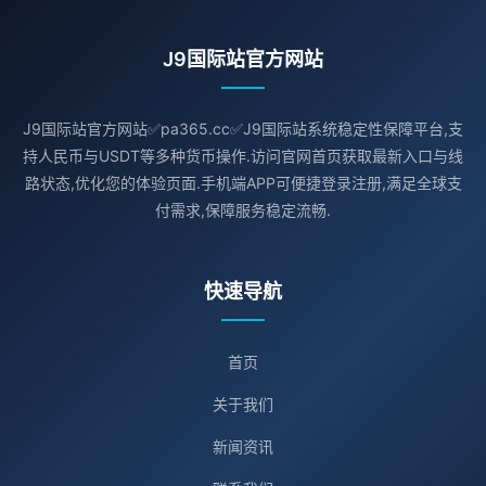
J9国际站官方网站
J9国际站官方网站✅pa365.cc✅J9国际站系统稳定性保障平台,支
持人民币与USDT等多种货币操作.访问官网首页获取最新入口与线
路状态,优化您的体验页面.手机端APP可便捷登录注册,满足全球支
付需求,保障服务稳定流畅.
快速导航
首页
关于我们
新闻资讯