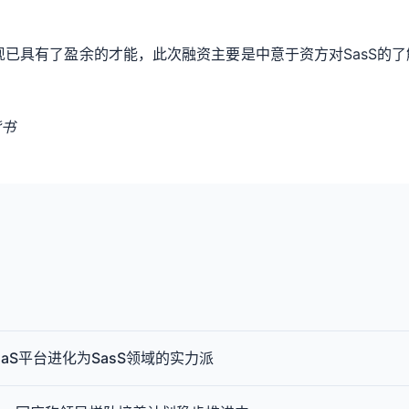
rlbox现已具有了盈余的才能，此次融资主要是中意于资方对Sas
。
背书
PaaS平台进化为SasS领域的实力派