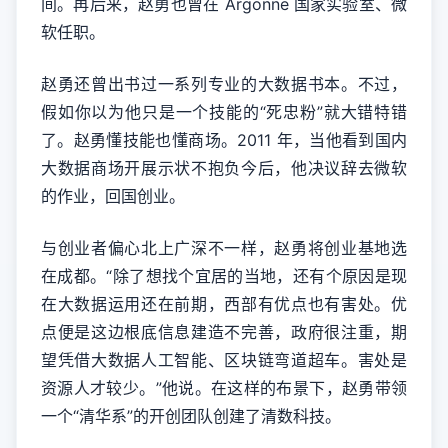
间。再后来，赵勇也曾在 Argonne 国家实验室、微
软任职。
赵勇还曾出书过一系列专业的大数据书本。不过，
假如你以为他只是一个技能的“死忠粉”就大错特错
了。赵勇懂技能也懂商场。2011 年，当他看到国内
大数据商场开展示状不抱负今后，他决议辞去微软
的作业，回国创业。
与创业者偏心北上广深不一样，赵勇将创业基地选
在成都。“除了想找个宜居的当地，还有个原因是现
在大数据运用还在前期，西部有优点也有害处。优
点便是这边根底信息建造不完善，政府很注重，期
望凭借大数据人工智能、区块链弯道超车。害处是
资源人才较少。”他说。在这样的布景下，赵勇带领
一个“清华系”的开创团队创建了清数科技。