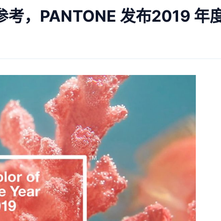
，PANTONE 发布2019 