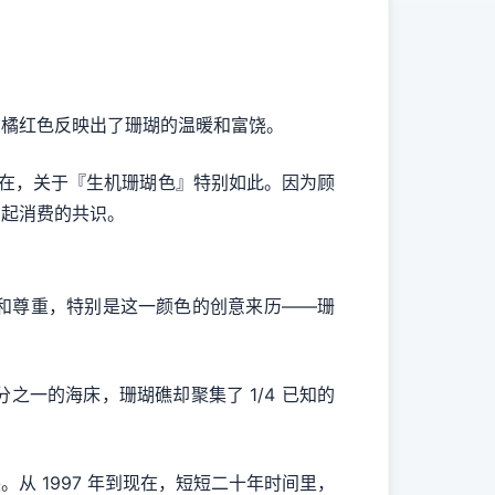
的橘红色反映出了珊瑚的温暖和富饶。
字的实在，关于『生机珊瑚色』特别如此。因为顾
引起消费的共识。
和尊重，特别是这一颜色的创意来历——珊
一的海床，珊瑚礁却聚集了 1/4 已知的
 1997 年到现在，短短二十年时间里，