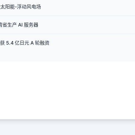
太阳能-浮动风电场
省生产 AI 服务器
获 5.4 亿日元 A 轮融资