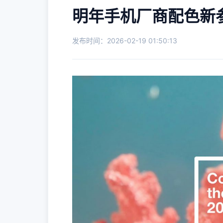
明年手机厂商配色新参考
发布时间：2026-02-19 01:50:13