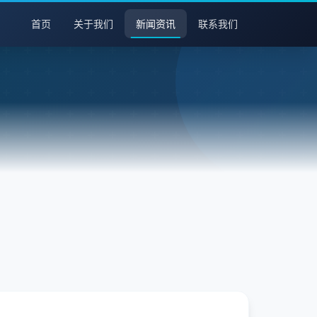
首页
关于我们
新闻资讯
联系我们