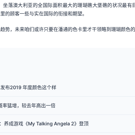
，坐落澳大利亚的全国际面积最大的珊瑚礁大堡礁的状况最有
际里的顾客一些与实在国际的衔接和期望。
的趋势，未来咱们或许只要在潘通的色卡里才干领略到珊瑚颜色
发布2019 年度颜色这个样
播概率猛增，较去年高出一倍
成游戏《My Talking Angela 2》登顶