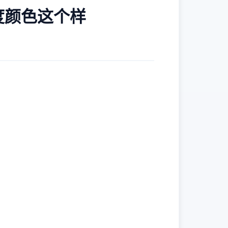
年度颜色这个样