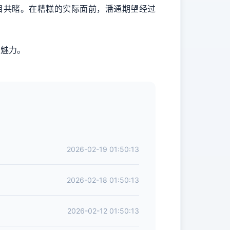
目共睹。在糟糕的实际面前，潘通期望经过
的魅力。
2026-02-19 01:50:13
2026-02-18 01:50:13
2026-02-12 01:50:13