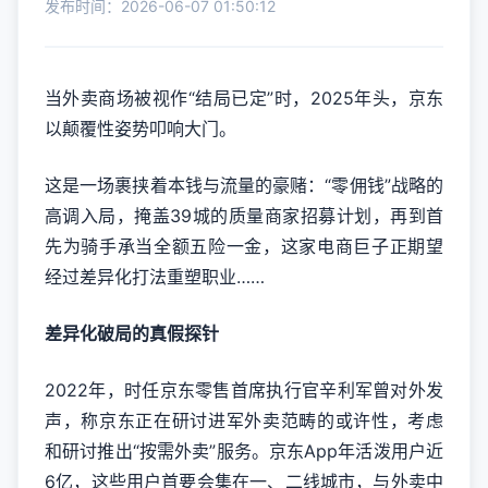
发布时间：2026-06-07 01:50:12
当外卖商场被视作“结局已定”时，2025年头，京东
以颠覆性姿势叩响大门。
这是一场裹挟着本钱与流量的豪赌：“零佣钱”战略的
高调入局，掩盖39城的质量商家招募计划，再到首
先为骑手承当全额五险一金，这家电商巨子正期望
经过差异化打法重塑职业……
差异化破局的真假探针
2022年，时任京东零售首席执行官辛利军曾对外发
声，称京东正在研讨进军外卖范畴的或许性，考虑
和研讨推出“按需外卖”服务。京东App年活泼用户近
6亿，这些用户首要会集在一、二线城市，与外卖中