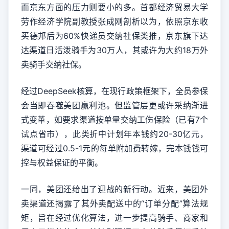
而京东方面的压力则要小的多。首都经济贸易大学
劳作经济学院副教授张成刚剖析以为，依照京东收
买德邦后为60%快递员交纳社保类推，京东旗下达
达渠道日活泼骑手为30万人，其或许为大约18万外
卖骑手交纳社保。
经过DeepSeek核算，在现行政策框架下，全员参保
会当即吞噬美团赢利池。但监管层更或许采纳渐进
式变革，如要求渠道按单量交纳工伤保险（已有7个
试点省市），此类折中计划年本钱约20-30亿元，
渠道可经过0.5-1元的每单附加费转嫁，完本钱钱可
控与权益保证的平衡。
一同，美团还给出了迎战的新行动。近来，美团外
卖渠道还揭露了其外卖配送中的“订单分配”算法规
矩，旨在经过优化算法，进一步提高骑手、商家和