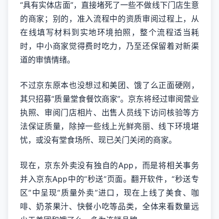
“具有实体店面”，直接堵死了一些不做线下门店生意
的商家；别的，准入流程中的资质审阅过程上，从
在线填写材料到实地环境拍照，整个流程适当耗
时，中小商家觉得费时吃力，乃至还保留着对新渠
道的审慎情绪。
不过京东原本也没想过和美团、饿了么正面硬刚，
其只招募“质量堂食餐饮商家”。京东将经过审阅营业
执照、审阅门店相片、出售人员线下访问核验等方
法保证质量，除掉一些线上光鲜亮丽、线下环境堪
忧，或没有堂食场所、现已关门关闭的商家。
现在，京东外卖没有独自的App，而是将相关事务
并入京东App中的“秒送”页面。翻开软件，“秒送专
区”中呈现“质量外卖”进口，现在上线了美食、咖
啡、奶茶果汁、快餐小吃等品类，全体来看数量远