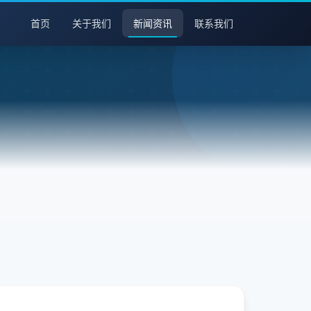
首页
关于我们
新闻资讯
联系我们