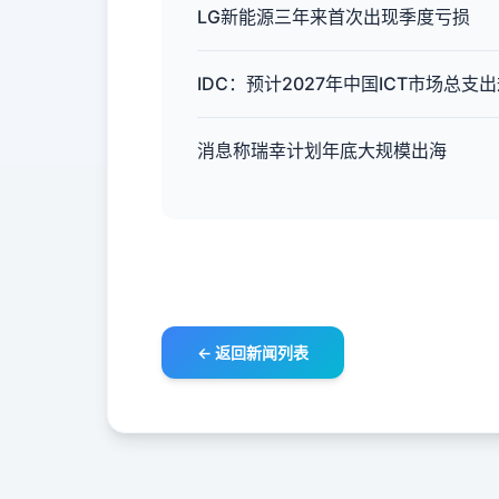
LG新能源三年来首次出现季度亏损
IDC：预计2027年中国ICT市场总支
消息称瑞幸计划年底大规模出海
← 返回新闻列表