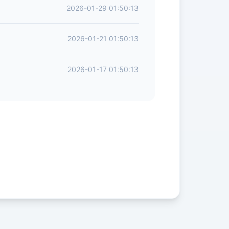
2026-01-29 01:50:13
2026-01-21 01:50:13
2026-01-17 01:50:13