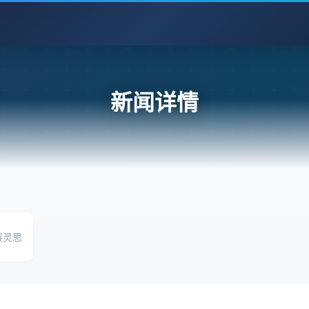
新闻详情
赛灵思