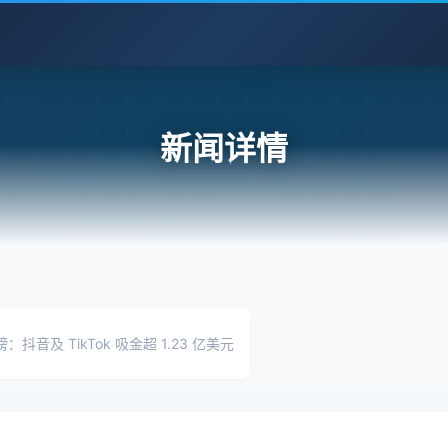
新闻详情
抖音及 TikTok 吸金超 1.23 亿美元