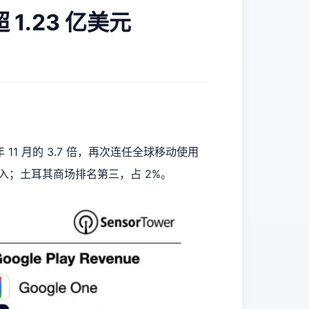
1.23 亿美元
是上一年 11 月的 3.7 倍，再次连任全球移动使用
入；土耳其商场排名第三，占 2%。