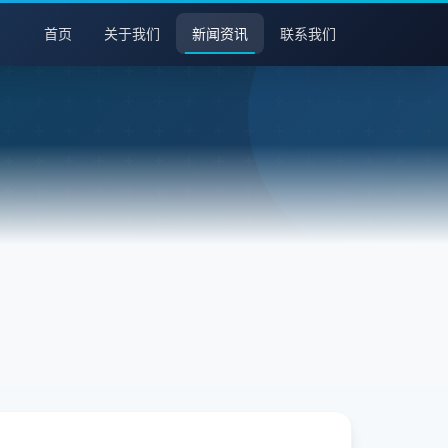
首页
关于我们
新闻资讯
联系我们