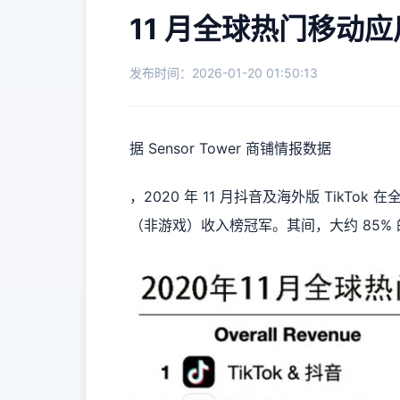
11 月全球热门移动应用
发布时间：2026-01-20 01:50:13
据 Sensor Tower 商铺情报数据
，2020 年 11 月抖音及海外版 TikTok 在
（非游戏）收入榜冠军。其间，大约 85%