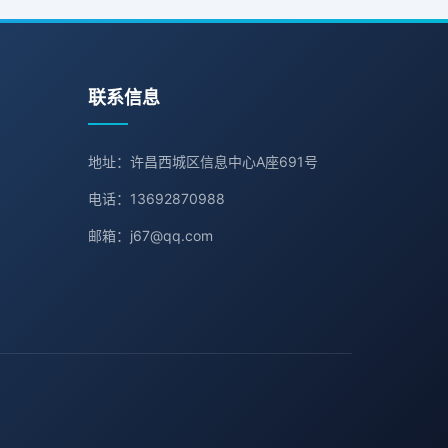
联系信息
地址：许昌西城区信息中心A座691号
电话：13692870988
邮箱：j67@qq.com