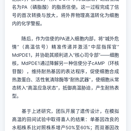
名为PA（磷脂酸）的脂质信使。这一过程完成了信
号的首次转换与放大，将外界物理高温转化为细胞
内的化学警报。
随后，作为信使的PA进入细胞内部，将“城外危
情”（高温信号）精准传递并激活“中层指挥官”
MdPDE1，并协助其顺利进入“核心司令部”——细胞
核，MdPDE1通过降解另一种信使分子cAMP（环核
苷酸），维持耐热基因的表达程序，促使细胞合成
热激蛋白、活性氧清除酶等“耐热武器”，使细胞从常
态转入“高温应急状态”，抵御高温胁迫，产生耐热表
型。
基于上述研究，团队开展了遗传设计，在模拟
高温的田间试验中取得喜人的结果：单基因改良的
水稻株系比对照株系增产50%至60%；而双基因改