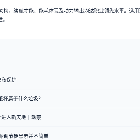
和CEA架构，续航才能、能耗体现及动力输出均达职业领先水平。
世。
隐私保护
的纸杯属于什么垃圾？
计进入新天地｜动察
帮你调节褪黑素并不简单