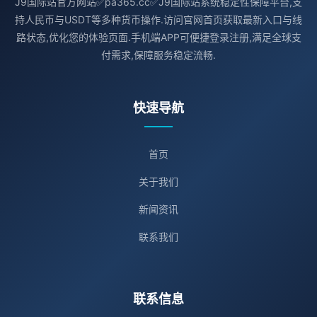
J9国际站官方网站✅pa365.cc✅J9国际站系统稳定性保障平台,支
持人民币与USDT等多种货币操作.访问官网首页获取最新入口与线
路状态,优化您的体验页面.手机端APP可便捷登录注册,满足全球支
付需求,保障服务稳定流畅.
快速导航
首页
关于我们
新闻资讯
联系我们
联系信息