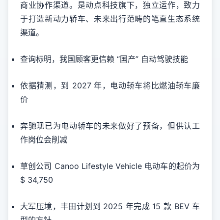
商业协作渠道。是动点科技旗下，独立运作，致力
于打造新动力轿车、未来出行范畴的笔直生态系统
渠道。
查询标明，我国顾客更信赖 “国产” 自动驾驶技能
依据猜测，到 2027 年，电动轿车将比燃油轿车廉
价
奔驰现已为电动轿车的未来做好了预备，但供认工
作岗位会削减
草创公司 Canoo Lifestyle Vehicle 电动车的起价为
$ 34,750
大军压境，丰田计划到 2025 年完成 15 款 BEV 车