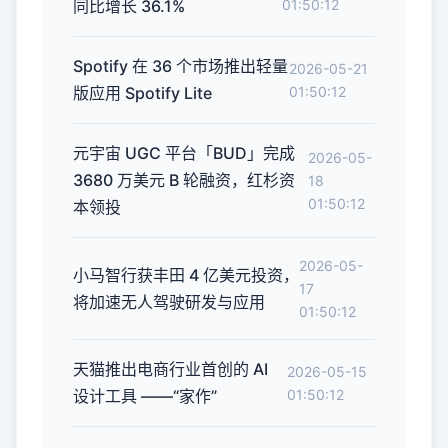
同比增长 36.1%
01:50:12
Spotify 在 36 个市场推出轻量
2026-05-21
版应用 Spotify Lite
01:50:12
元宇宙 UGC 平台「BUD」完成
2026-05-
3680 万美元 B 轮融资，红杉资
18
01:50:12
本领投
2026-05-
小马智行获丰田 4 亿美元投资，
17
将加速无人驾驶研发与应用
01:50:12
天猫推出电商行业首创的 AI
2026-05-15
设计工具 ——“家作”
01:50:12