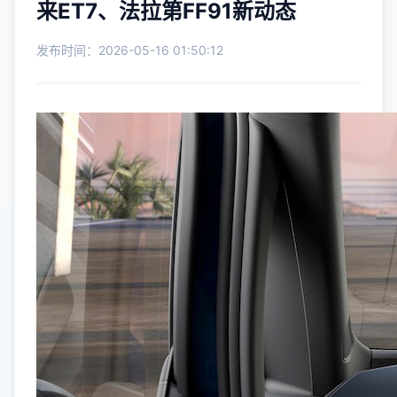
来ET7、法拉第FF91新动态
发布时间：2026-05-16 01:50:12