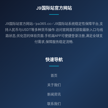
J9国际站官方网站
J9国际站官方网站✅pa365.cc✅J9国际站系统稳定性保障平台,支
持人民币与USDT等多种货币操作.访问官网首页获取最新入口与线
路状态,优化您的体验页面.手机端APP可便捷登录注册,满足全球支
付需求,保障服务稳定流畅.
快速导航
首页
关于我们
新闻资讯
联系我们