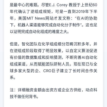
是最中心的难题。尽管E.J. Corey 教授于上世纪60
年代确认了逆组成规矩，可是一直到2019年下半
年，美国MIT News网站才发文称：“在AI的协助
下，机器人渠道能够完成自动化分子制作”。这也足
以证明完成自动化组成的难度之大。
但是，智化团队在化学组成细分范畴沉积多年，并
在逆组成阶段取得了明显效果，以自定义算法促进
有价值的数据集成和反响猜测，不断完善AI自动化
组成渠道，从而赋能团队研制人员。现在现已与全
球多家大型药企、CRO巨子建立了长时间合作关
系。
注：详细融资金额由出资方或企业方供给，动点科
技不做任何背书。