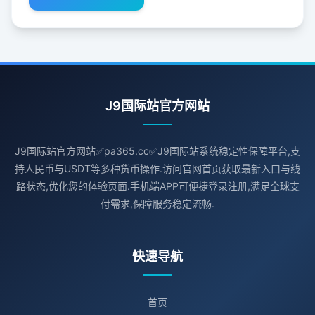
J9国际站官方网站
J9国际站官方网站✅pa365.cc✅J9国际站系统稳定性保障平台,支
持人民币与USDT等多种货币操作.访问官网首页获取最新入口与线
路状态,优化您的体验页面.手机端APP可便捷登录注册,满足全球支
付需求,保障服务稳定流畅.
快速导航
首页