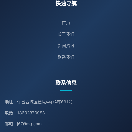
快速导航
首页
关于我们
新闻资讯
联系我们
联系信息
地址：许昌西城区信息中心A座691号
电话：13692870988
邮箱：j67@qq.com