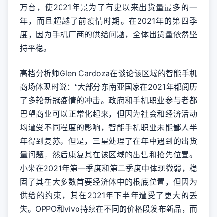
万台，使2021年景为了有史以来出货量最多的一
年，而且超越了前疫情时期。在2021年的第四季
度，因为手机厂商的供给问题，全体出货量依然坚
持平稳。
高档分析师Glen Cardoza在谈论该区域的智能手机
商场体现时说：“大部分东南亚国家在2021年都阅历
了多轮新冠疫情的冲击。政府和手机职业参与者都
巴望商业可以正常化起来，但因为社会和经济活动
均遭受不同程度的影响，智能手机职业未能鄙人半
年得到复苏。但是，三星处理了在年中遇到的出货
量问题，然后康复其在该区域的出售和抢先位置。
小米在2021年第一季度和第二季度中体现微弱，稳
固了其在大多数首要经济体中的根底位置，但因为
供给的约束，其在2021年下半年遭受了更大的丢
失。OPPO和vivo持续在不同的价格段发布新品，而