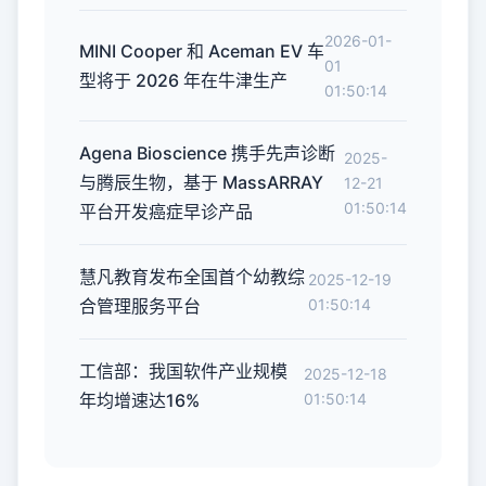
2026-01-
MINI Cooper 和 Aceman EV 车
01
型将于 2026 年在牛津生产
01:50:14
Agena Bioscience 携手先声诊断
2025-
与腾辰生物，基于 MassARRAY
12-21
01:50:14
平台开发癌症早诊产品
慧凡教育发布全国首个幼教综
2025-12-19
合管理服务平台
01:50:14
工信部：我国软件产业规模
2025-12-18
年均增速达16%
01:50:14