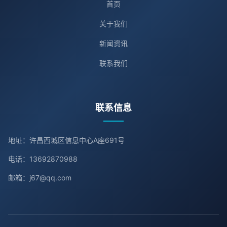
首页
关于我们
新闻资讯
联系我们
联系信息
地址：许昌西城区信息中心A座691号
电话：13692870988
邮箱：j67@qq.com