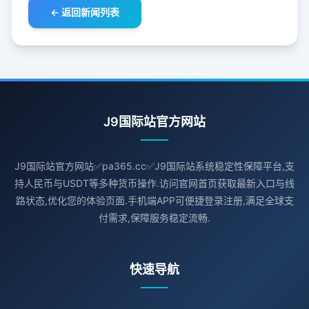
← 返回新闻列表
J9国际站官方网站
J9国际站官方网站✅pa365.cc✅J9国际站系统稳定性保障平台,支
持人民币与USDT等多种货币操作.访问官网首页获取最新入口与线
路状态,优化您的体验页面.手机端APP可便捷登录注册,满足全球支
付需求,保障服务稳定流畅.
快速导航