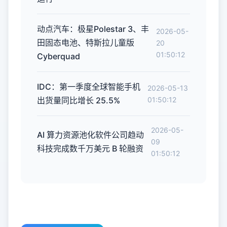
动点汽车：极星Polestar 3、丰
2026-05-
田固态电池、特斯拉儿童版
20
01:50:12
Cyber​​quad
IDC：第一季度全球智能手机
2026-05-13
出货量同比增长 25.5%
01:50:12
2026-05-
AI 算力资源池化软件公司趋动
09
科技完成数千万美元 B 轮融资
01:50:12