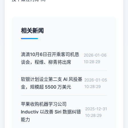
相关新闻
滴滴10月6日召开乘客司机恳
2026-01-06
谈会，程维、柳青将出席
10:28:29
软银计划设立第二支 AI 风投基
2026-01-05
金，规模超 5500 万美元
10:28:29
苹果收购机器学习公司
2025-12-31
Inductiv 以改善 Siri 数据纠错
10:28:29
能力