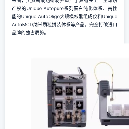
来看，英赛斯成功研制并量产了具有完全自主知识
产权的Unique Autopure系列蛋白纯化体系、高性
能的Unique AutoOligo大规模核酸组成仪和Unique
AutoMCD纳米质粒拼装体系等产品，完全打破进口
品牌的独占局势。