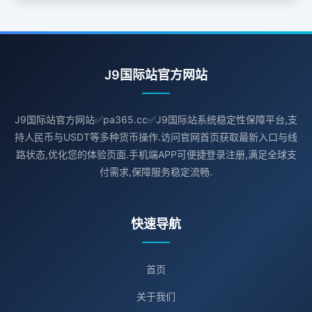
J9国际站官方网站
J9国际站官方网站✅pa365.cc✅J9国际站系统稳定性保障平台,支
持人民币与USDT等多种货币操作.访问官网首页获取最新入口与线
路状态,优化您的体验页面.手机端APP可便捷登录注册,满足全球支
付需求,保障服务稳定流畅.
快速导航
首页
关于我们