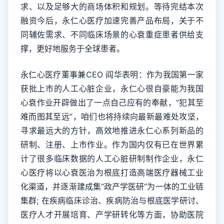
求、以及足够大的商场体积和规划。等待完结本次
融资今后，永仁心医疗加速完善产品布局，关于不
同辅佐需求、不同临床场景的心衰重症患者供给支
撑，更好地服务于全球患者。
永仁心医疗董事兼CEO 阎华表明：作为我国第一家
获批上市的人工心脏企业，永仁心很自豪能为我国
心衰作业开辟做出了一点自己应有的奉献，“犯其至
难而图其至远”，咱们也将持续向最新最难处攻坚，
寻求最远大的方针，高效地推进永仁心系列新品的
研制、注册、上市作业。作为国内仅有已在世界累
计了很多临床数据的人工心脏研制制作企业，永仁
心医疗将以心衰医治为根底打造高端医疗器械工业
化渠道，并逐渐建成集“政产学医研”为一体的工业链
集群; 在疾病临床诊治、疾病防治与根底医学研讨、
医疗人才开展培育、产学研转化等方面，协助医院