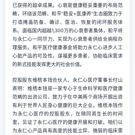
已获得的超卓成果。心衰是健康稳妥重要的布局范
畴，环绕该范畴，和平“稳妥+医康养”生态圈致力于
打造掩盖防备、确诊、医治、恢复的闭环服务体
系。面临国内超越1,300万的心衰患者集体，和平将
与永仁心一同尽力，实现为心衰患者供给全病程办
理服务。和平医疗健康基金将助力永仁心进步人工
心脏产品的可及性，谋福更多患者，协助临床需求
的新式技能发挥更大的社会价值。
控股股东维梧本钱合伙人、永仁心医疗董事长付山
表明：维梧本钱是一家专心于生命科学和医疗健康
范畴的出资公司，致力于在中美两个商场开掘出资
有利于世界人民身心健康的巨大企业。维梧本钱作
为永仁心医疗的控股股东，在随同其生长的时间
里，见证了永仁心医疗的健康开展和打破。咱们以
为永仁心产品具有高度的技能立异、微弱的临床需