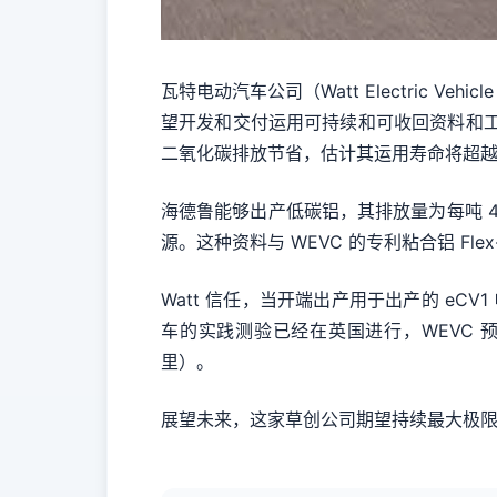
瓦特电动汽车公司（Watt Electric 
望开发和交付运用可持续和可收回资料和工艺
二氧化碳排放节省，估计其运用寿命将超越 2
海德鲁能够出产低碳铝，其排放量为每吨 4
源。这种资料与 WEVC 的专利粘合铝 Fl
Watt 信任，当开端出产用于出产的 eCV1
车的实践测验已经在英国进行，WEVC 预备在
里）。
展望未来，这家草创公司期望持续最大极