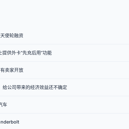
级天使轮融资
士提供外卡“先充后用”功能
所有卖家开放
，给公司带来的经济效益还不确定
动汽车
derbolt