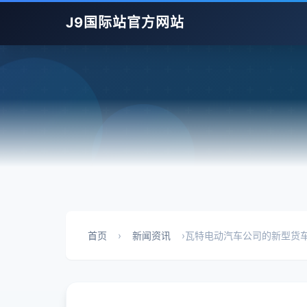
J9国际站官方网站
首页
›
新闻资讯
›
瓦特电动汽车公司的新型货