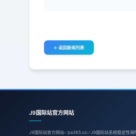
← 返回新闻列表
J9国际站官方网站
J9国际站官方网站✅pa365.cc✅J9国际站系统稳定性保