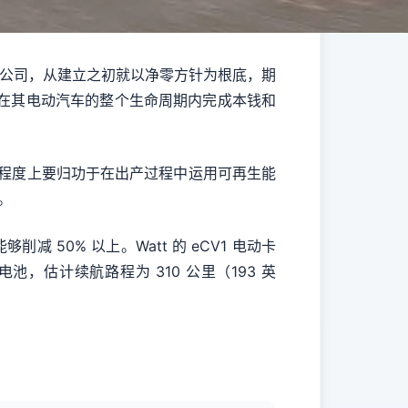
动汽车草创公司，从建立之初就以净零方针为根底，期
计划在其电动汽车的整个生命周期内完成本钱和
必定程度上要归功于在出产过程中运用可再生能
。
减 50% 以上。Watt 的 eCV1 电动卡
电池，估计续航路程为 310 公里（193 英