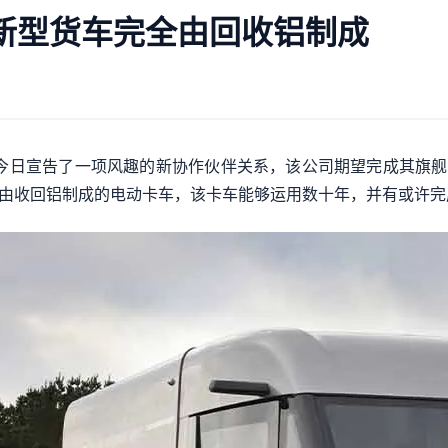
新型货车完全由回收铝制成
) 今日宣告了一项风趣的新协作伙伴关系，该公司期望完成其旗舰
推出一款由收回铝制成的电动卡车，该卡车能够运用数十年，并有或许