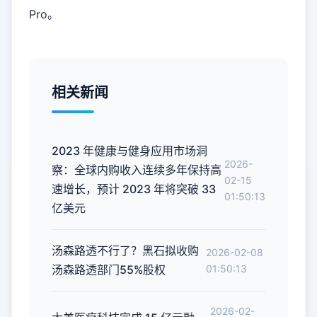
Pro。
相关新闻
2023 年健康与健身应用市场洞
2026-
察：全球内购收入连续多年保持高
02-15
速增长，预计 2023 年将突破 33
01:50:13
亿美元
汤森路透不行了？黑石拟收购
2026-02-08
汤森路透部门55%股权
01:50:13
2026-02-