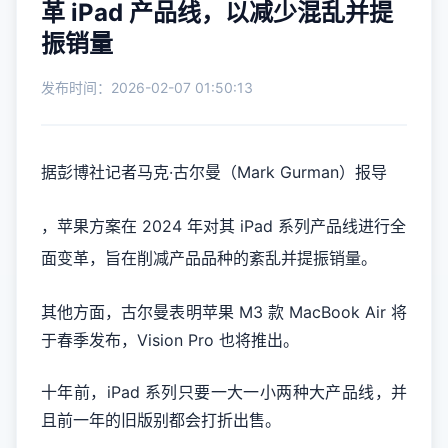
革 iPad 产品线，以减少混乱并提
振销量
发布时间：2026-02-07 01:50:13
据彭博社记者马克·古尔曼（Mark Gurman）报导
，苹果方案在 2024 年对其 iPad 系列产品线进行全
面变革，旨在削减产品品种的紊乱并提振销量。
其他方面，古尔曼表明苹果 M3 款 MacBook Air 将
于春季发布，Vision Pro 也将推出。
十年前，iPad 系列只要一大一小两种大产品线，并
且前一年的旧版别都会打折出售。