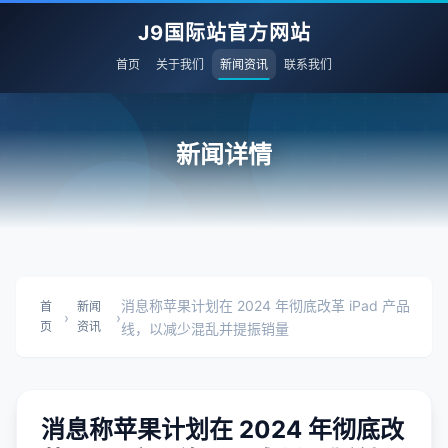
J9国际站官方网站
首页
关于我们
新闻资讯
联系我们
新闻详情
消息称苹果计划在 2024 年彻底改革 iPad 产品
首
新闻
›
›
页
资讯
线，以减少混乱并提振销量
消息称苹果计划在 2024 年彻底改