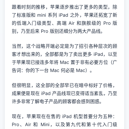
跟着时刻的推移，苹果逐步推出了更多的类型，除
了标准版和 mini 系列 iPad 之外，苹果还拓宽了新
的低端入门级类型、高端 Air 和旗舰级的 Pro 版
别，乃至后来 Pro 版别还细分为两大产品线。
当然，这个战略开端必定是为了招引各种层次的顾
客才想出来的，全部都是为了卖出更多 iPad，以至
于苹果现已接连多年将 Mac 置于非有必要方位（广
告词：你的下一台 Mac 何必是 Mac）。
但很明显，这全部的全部早已在暗中标好了价格，
成果便是现在 iPad 产品线现已变得适当紊乱，乃至
许多非常了解电子产品的顾客都会感到困惑。
现在，苹果现在在售的 iPad 机型首要分为五种：
Pro、Air 和 Mini，以及第九代和第十代入门级