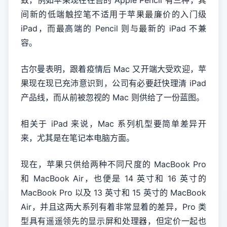
致，例如苹果现在在售的 Apple Pencil 有三种，其
间新的低端触控笔不适用于苹果最廉价的入门级
iPad，而最高端的 Pencil 则与最新的 iPad 不兼
容。
古尔曼表明，跟着疫情后 Mac 又开端大受欢迎，苹
果现在现已充沛意识到，公司有必要赶快理清 iPad
产品线，而从前被忽视的 Mac 则供给了一份蓝图。
相关于 iPad 来说，Mac 系列机型要简单差异开
来，尤其是在笔记本电脑方面。
现在，苹果只供给两种不同尺度的 MacBook Pro
和 MacBook Air，也便是 14 英寸和 16 英寸的
MacBook Pro 以及 13 英寸和 15 英寸的 MacBook
Air，并且这两大系列有着非常显着的差异，Pro 类
型具有遥遥领先的显示屏和处理器，但定价一起也