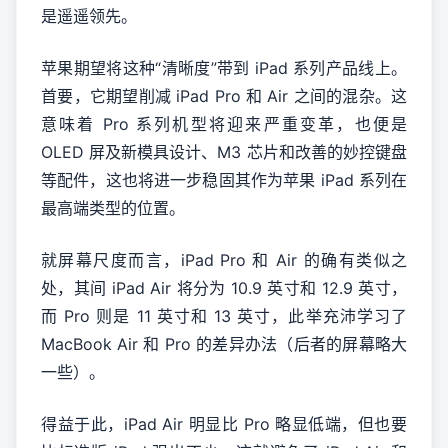
是遥遥领先。
苹果期望将这种“清晰度”带到 iPad 系列产品线上。
首要，它期望削减 iPad Pro 和 Air 之间的混杂。这
意味着 Pro 系列机型将迎来严重变革，也便是
OLED 屏及新模具设计、M3 芯片和改善的妙控键盘
等配件，这也将进一步稳固其作为苹果 iPad 系列在
最高端类型的位置。
就屏幕尺度而言，iPad Pro 和 Air 的确有类似之
处，其间 iPad Air 将分为 10.9 英寸和 12.9 英寸，
而 Pro 则是 11 英寸和 13 英寸，此举充沛学习了
MacBook Air 和 Pro 的差异办法（后者的屏幕略大
一些）。
得益于此，iPad Air 明显比 Pro 略显低端，但也要