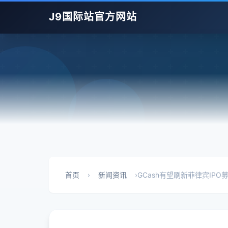
J9国际站官方网站
首页
›
新闻资讯
›
GCash有望刷新菲律宾IP