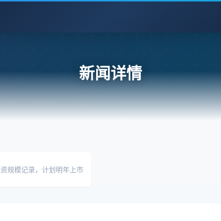
新闻详情
O募资规模记录，计划明年上市