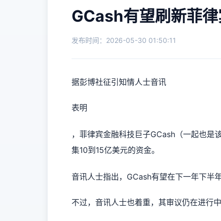
GCash有望刷新菲
发布时间：2026-05-30 01:50:11
据彭博社征引知情人士音讯
表明
，菲律宾金融科技巨子GCash（一起也是
集10到15亿美元的资金。
音讯人士指出，GCash有望在下一年下半
不过，音讯人士也着重，其审议仍在进行中，