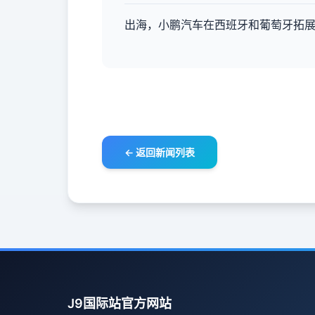
出海，小鹏汽车在西班牙和葡萄牙拓
← 返回新闻列表
J9国际站官方网站