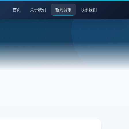
首页
关于我们
新闻资讯
联系我们