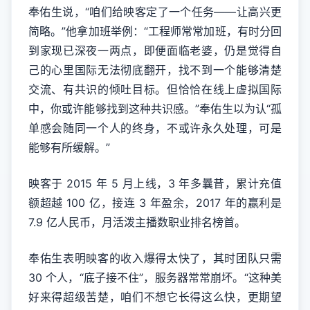
奉佑生说，“咱们给映客定了一个任务——让高兴更
简略。”他拿加班举例：“工程师常常加班，有时分回
到家现已深夜一两点，即便面临老婆，仍是觉得自
己的心里国际无法彻底翻开，找不到一个能够清楚
交流、有共识的倾吐目标。但恰恰在线上虚拟国际
中，你或许能够找到这种共识感。”奉佑生以为认“孤
单感会随同一个人的终身，不或许永久处理，可是
能够有所缓解。”
映客于 2015 年 5 月上线，3 年多曩昔，累计充值
额超越 100 亿，接连 3 年盈余，2017 年的赢利是
7.9 亿人民币，月活泼主播数职业排名榜首。
奉佑生表明映客的收入爆得太快了，其时团队只需
30 个人，“底子接不住”，服务器常常崩坏。“这种美
好来得超级苦楚，咱们不想它长得这么快，更期望