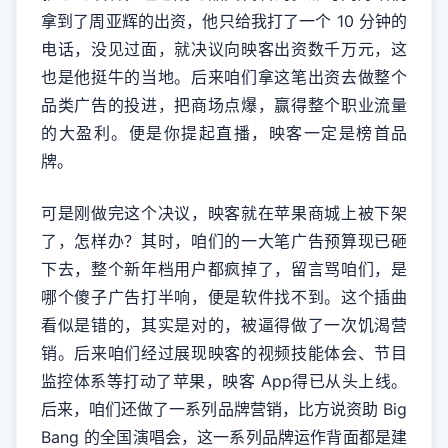
拿到了周亚辉的出资，他只给我打了一个 10 分钟的
电话，没见过面，就决议向映客出资数千万元，这
也是他挺牛的当地。后来咱们拿这笔出资去做整个
品类广告的投进，把商场点爆，赢得整个职业流量
的大盈利。便是你提起直播，映客一定是榜首品
牌。
可是刚做完这个决议，映客就在苹果商城上被下架
了，怎样办？其时，咱们的一大笔广告预算现已砸
下去，整个新年档用户都疯掉了，留言骂咱们，是
哪个傻子广告打半响，便是软件找不到。这个插曲
看似是错的，其实是对的，被逼得做了一次饥渴营
销。后来咱们经过展现映客的视频技能体会、节目
监控体系等打动了苹果，映客 App得已从头上线。
后来，咱们还做了一系列品牌营销，比方说资助 Big
Bang 的全国演唱会，这一系列品牌运作背面都是建