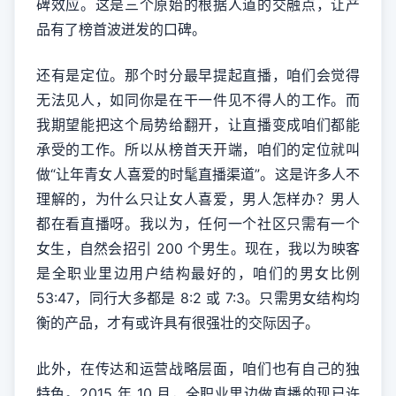
碑效应。这是三个原始的根据人道的交融点，让产
品有了榜首波迸发的口碑。
还有是定位。那个时分最早提起直播，咱们会觉得
无法见人，如同你是在干一件见不得人的工作。而
我期望能把这个局势给翻开，让直播变成咱们都能
承受的工作。所以从榜首天开端，咱们的定位就叫
做“让年青女人喜爱的时髦直播渠道”。这是许多人不
理解的，为什么只让女人喜爱，男人怎样办？男人
都在看直播呀。我以为，任何一个社区只需有一个
女生，自然会招引 200 个男生。现在，我以为映客
是全职业里边用户结构最好的，咱们的男女比例
53:47，同行大多都是 8:2 或 7:3。只需男女结构均
衡的产品，才有或许具有很强壮的交际因子。
此外，在传达和运营战略层面，咱们也有自己的独
特色。2015 年 10 月，全职业里边做直播的现已许