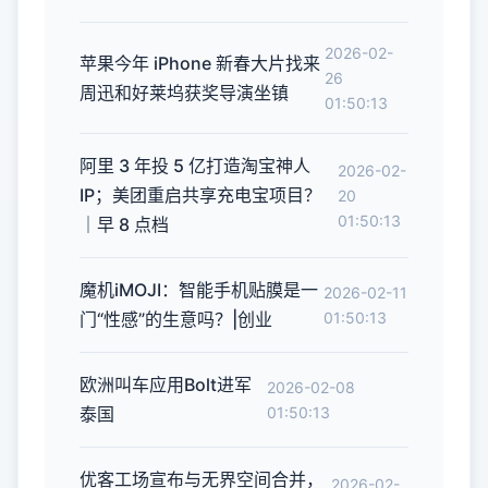
2026-02-
苹果今年 iPhone 新春大片找来
26
周迅和好莱坞获奖导演坐镇
01:50:13
阿里 3 年投 5 亿打造淘宝神人
2026-02-
IP；美团重启共享充电宝项目？
20
01:50:13
｜早 8 点档
魔机iMOJI：智能手机贴膜是一
2026-02-11
门“性感”的生意吗？|创业
01:50:13
欧洲叫车应用Bolt进军
2026-02-08
泰国
01:50:13
优客工场宣布与无界空间合并，
2026-02-