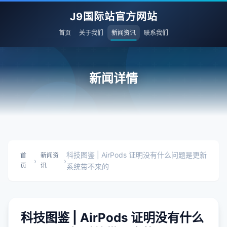
J9国际站官方网站
首页
关于我们
新闻资讯
联系我们
新闻详情
科技图鉴 | AirPods 证明没有什么问题是更新
首
新闻资
›
›
页
讯
系统带不来的
科技图鉴 | AirPods 证明没有什么