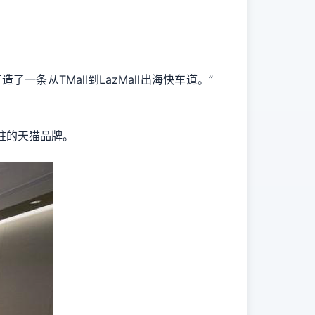
从TMall到LazMall出海快车道。”
驻的天猫品牌。