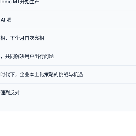
nic MT开始生产
I 吧
亮相，下个月首次亮相
放，共同解决用户出行问题
海时代下，企业本土化策略的挑战与机遇
众强烈反对