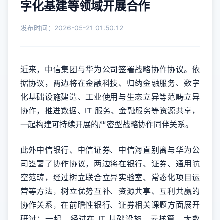
字化基建等领域开展合作
发布时间：2026-05-21 01:50:12
近来，中信集团与华为公司签署战略协作协议。依
据协议，两边将在金融科技、归纳金融服务、数字
化基础设施建造、工业使用与生态立异等范畴立异
协作，推进数据、IT 服务、金融服务等资源共享，
一起构建可持续开展的严密型战略协作同伴关系。
此外中信银行、中信证券、中信海直别离与华为公
司签署了协作协议，两边将在银行、证券、通用航
空范畴，经过树立联合立异实验室、常态化项目运
营等方法，树立优势互补、资源共享、互利共赢的
协作关系，在前瞻性银行、证券相关课题方面展开
研讨；一起，经过在 IT 基础设施、云核算、大数