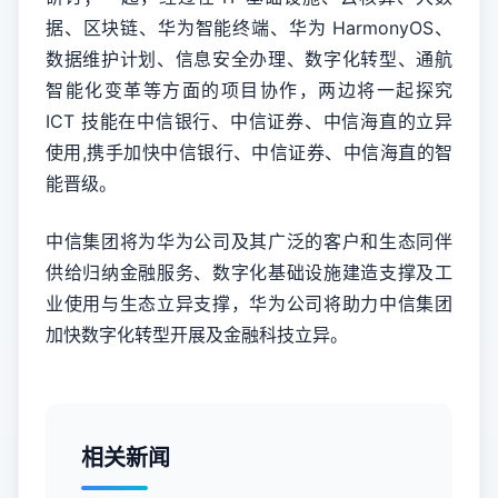
据、区块链、华为智能终端、华为 HarmonyOS、
数据维护计划、信息安全办理、数字化转型、通航
智能化变革等方面的项目协作，两边将一起探究
ICT 技能在中信银行、中信证券、中信海直的立异
使用,携手加快中信银行、中信证券、中信海直的智
能晋级。
中信集团将为华为公司及其广泛的客户和生态同伴
供给归纳金融服务、数字化基础设施建造支撑及工
业使用与生态立异支撑，华为公司将助力中信集团
加快数字化转型开展及金融科技立异。
相关新闻