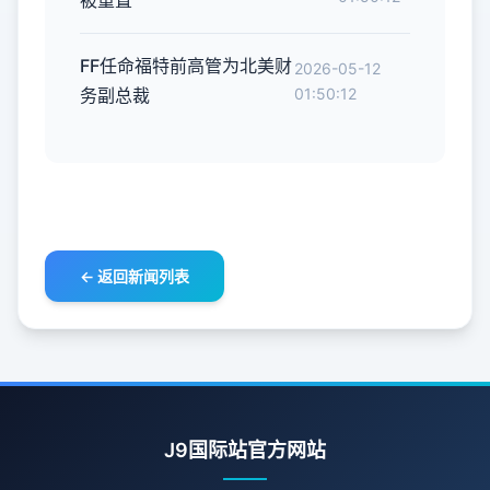
被重置
FF任命福特前高管为北美财
2026-05-12
务副总裁
01:50:12
← 返回新闻列表
J9国际站官方网站