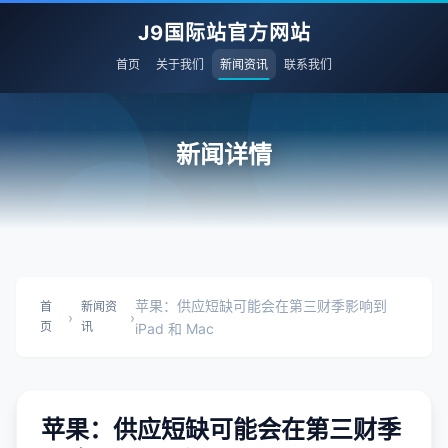
J9国际站官方网站
首页
关于我们
新闻资讯
联系我们
新闻详情
苹果：供应短缺可能会在第三财季影响到
首
新闻资
›
›
页
讯
iPad 和 Mac
苹果：供应短缺可能会在第三财季