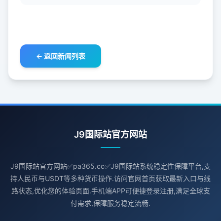
← 返回新闻列表
J9国际站官方网站
J9国际站官方网站✅pa365.cc✅J9国际站系统稳定性保障平台,支
持人民币与USDT等多种货币操作.访问官网首页获取最新入口与线
路状态,优化您的体验页面.手机端APP可便捷登录注册,满足全球支
付需求,保障服务稳定流畅.