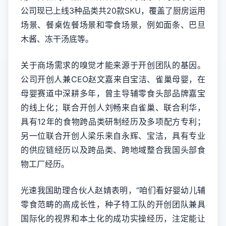
公司现已上线3种品类共20款SKU，覆盖了厨房运用
场景、餐桌佐餐场景和零食场景，例如面条、巴旦
木酱、冻干汤底等。
关于商场需求的嗅觉才能来源于开创团队的基因。
公司开创人兼CEO赵文嘉来自宝洁、雀巢母婴，在
母婴赛道中深耕多年，曾主导辅零食头部品牌嘉宝
的线上化；联合开创人刘畅来自雀巢、联合利华，
具有12年的食物跨品类研制经历及多项配方专利；
另一位联合开创人梁乐来自永辉、宝洁，具有专业
的供应链经历以及跨品类、跨地域整合我国头部食
物工厂经历。
光速我国助理合伙人赵婧表明，“咱们看好婴幼儿辅
零食范畴的高成长性，种子特工队的开创团队兼具
国际化的视界和本土化的成功实操经历，注定能让