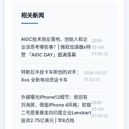
相关新闻
AIGC技术商业落地，创始人和企
2026-
业该思考哪些事？| 微软加速器x特
05-08
01:50:12
赞 「AIGC DAY」圆满落幕
特斯拉半挂卡车新创的对手：
2026-05-07
Xos 全新电动货运卡车
01:50:12
外媒曝光iPhone12细节：依旧有
2026-
刘海屏，借鉴iPhone 4风格；软银
05-06
二号愿景基金向印度企业Lenskart
01:50:12
投资2.75亿美元 | 早8点档